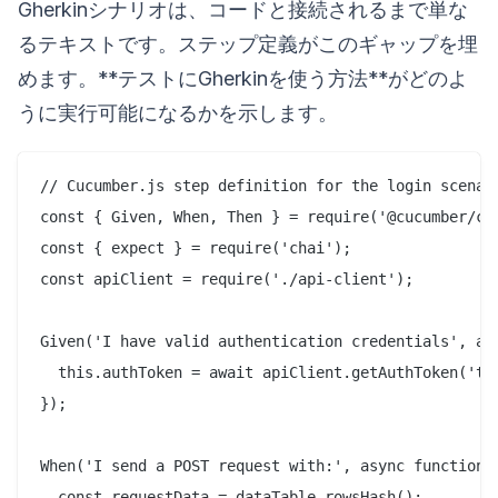
Gherkinシナリオは、コードと接続されるまで単な
るテキストです。ステップ定義がこのギャップを埋
めます。**テストにGherkinを使う方法**がどのよ
うに実行可能になるかを示します。
// Cucumber.js step definition for the login scenari
const { Given, When, Then } = require('@cucumber/cuc
const { expect } = require('chai');

const apiClient = require('./api-client');

Given('I have valid authentication credentials', asy
  this.authToken = await apiClient.getAuthToken('tes
});

When('I send a POST request with:', async function(d
  const requestData = dataTable.rowsHash();
