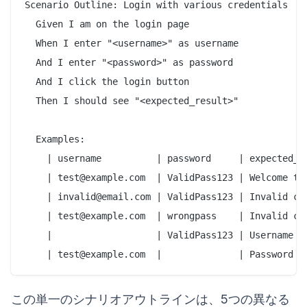
Scenario Outline: Login with various credentials

  Given I am on the login page

  When I enter "<username>" as username

  And I enter "<password>" as password

  And I click the login button

  Then I should see "<expected_result>"

  Examples:

    | username          | password     | expected_re
    | test@example.com  | ValidPass123 | Welcome to 
    | invalid@email.com | ValidPass123 | Invalid cre
    | test@example.com  | wrongpass    | Invalid cre
    |                   | ValidPass123 | Username is
この単一のシナリオアウトラインは、5つの異なる