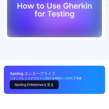
Apidog エンタープライズ
オンプレミスデプロイ
SSO & RBAC
SOC 2 準拠
Apidog Enterpriseを見る