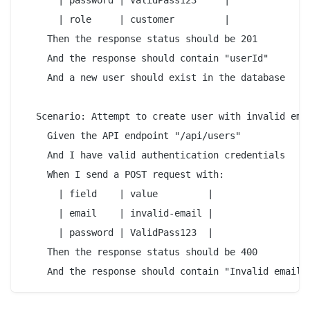
      | role     | customer         |

    Then the response status should be 201

    And the response should contain "userId"

    And a new user should exist in the database

  Scenario: Attempt to create user with invalid emai
    Given the API endpoint "/api/users"

    And I have valid authentication credentials

    When I send a POST request with:

      | field    | value         |

      | email    | invalid-email |

      | password | ValidPass123  |

    Then the response status should be 400
