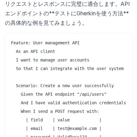
リクエストとレスポンスに完璧に適合します。API
エンドポイントの**テストにGherkinを使う方法**
の具体的な例を見てみましょう。
Feature: User management API

  As an API client

  I want to manage user accounts

  So that I can integrate with the user system

  Scenario: Create a new user successfully

    Given the API endpoint "/api/users"

    And I have valid authentication credentials

    When I send a POST request with:

      | field    | value            |

      | email    | test@example.com |

      | password | ValidPass123     |
