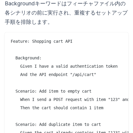
Backgroundキーワードはフィーチャファイル内の
各シナリオの前に実行され、重複するセットアップ
手順を排除します。
Feature: Shopping cart API

  Background:

    Given I have a valid authentication token

    And the API endpoint "/api/cart"

  Scenario: Add item to empty cart

    When I send a POST request with item "123" and q
    Then the cart should contain 1 item

  Scenario: Add duplicate item to cart

    Given the cart already contains item "123" with 