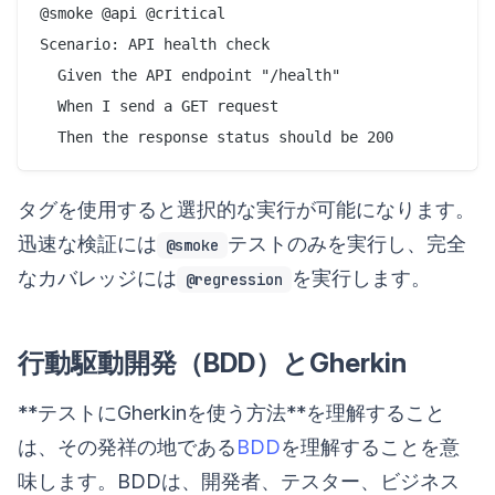
@smoke @api @critical

Scenario: API health check

  Given the API endpoint "/health"

  When I send a GET request

タグを使用すると選択的な実行が可能になります。
迅速な検証には
テストのみを実行し、完全
@smoke
なカバレッジには
を実行します。
@regression
行動駆動開発（BDD）とGherkin
**テストにGherkinを使う方法**を理解すること
は、その発祥の地である
BDD
を理解することを意
味します。BDDは、開発者、テスター、ビジネス