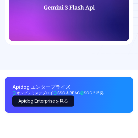
Apidog エンタープライズ
オンプレミスデプロイ
SSO & RBAC
SOC 2 準拠
Apidog Enterpriseを見る