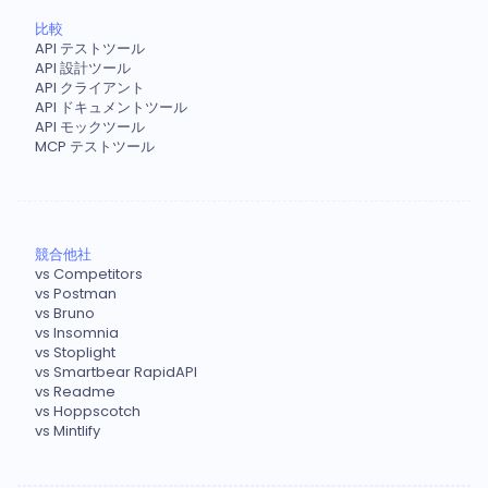
比較
API テストツール
API 設計ツール
API クライアント
API ドキュメントツール
API モックツール
MCP テストツール
競合他社
vs Competitors
vs Postman
vs Bruno
vs Insomnia
vs Stoplight
vs Smartbear RapidAPI
vs Readme
vs Hoppscotch
vs Mintlify