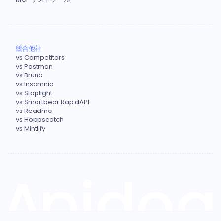
競合他社
vs Competitors
vs Postman
vs Bruno
vs Insomnia
vs Stoplight
vs Smartbear RapidAPI
vs Readme
vs Hoppscotch
vs Mintlify