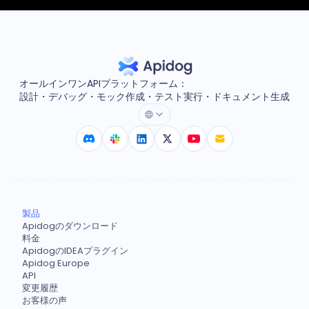
オールインワンAPIプラットフォーム：
設計・デバッグ・モック作成・テスト実行・ドキュメント生成
製品
Apidogのダウンロード
料金
ApidogのIDEAプラグイン
Apidog Europe
API
変更履歴
お客様の声