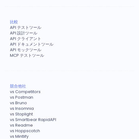
比較
API テストツール
API 設計ツール
API クライアント
API ドキュメントツール
API モックツール
MCP テストツール
競合他社
vs Competitors
vs Postman
vs Bruno
vs Insomnia
vs Stoplight
vs Smartbear RapidAPI
vs Readme
vs Hoppscotch
vs Mintlify