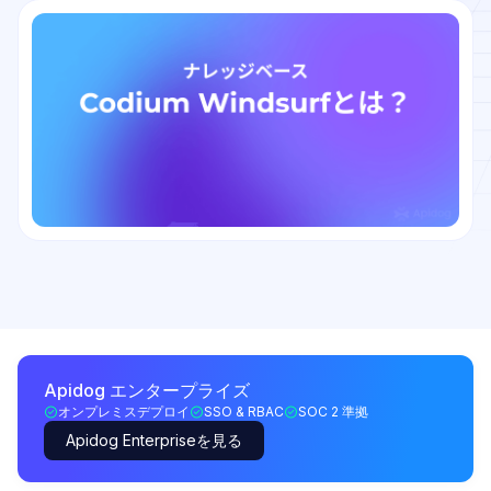
Apidog エンタープライズ
オンプレミスデプロイ
SSO & RBAC
SOC 2 準拠
Apidog Enterpriseを見る