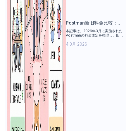
Postman新旧料金比較：無
料チームは終了したのか？
本記事は、2026年3月に実施された
Postmanの料金改定を整理し、旧料
金体系と新料金体系の違いを比較す
4 3月 2026
る。無料プランの利用範囲の変化や
チーム利用の開始条件に焦点を当
て、実際のチーム規模ごとの利用シ
ナリオを踏まえながら、個人ユーザ
ーおよび小規模チームへの影響を整
理する。