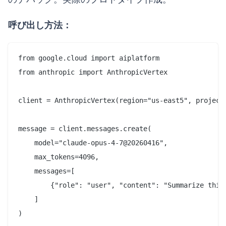
呼び出し方法：
from google.cloud import aiplatform

from anthropic import AnthropicVertex

client = AnthropicVertex(region="us-east5", project_
message = client.messages.create(

    model="claude-opus-4-7@20260416",

    max_tokens=4096,

    messages=[

        {"role": "user", "content": "Summarize this 
    ]

)
