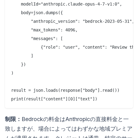
    modelId="anthropic.claude-opus-4-7-v1:0",

    body=json.dumps({

        "anthropic_version": "bedrock-2023-05-31",

        "max_tokens": 4096,

        "messages": [

            {"role": "user", "content": "Review this
        ]

    })

)

result = json.loads(response["body"].read())

制限：
Bedrockの料金はAnthropicの直接料金と一
致しますが、場合によってはわずかな地域プレミア