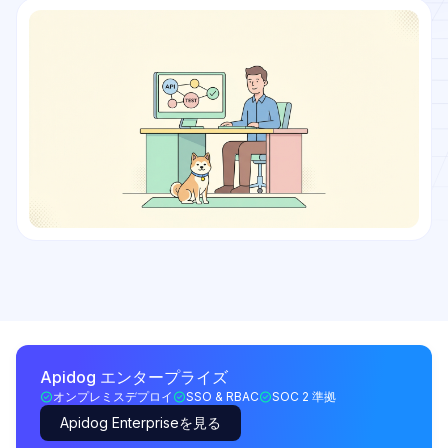
Apidog エンタープライズ
オンプレミスデプロイ
SSO & RBAC
SOC 2 準拠
Apidog Enterpriseを見る