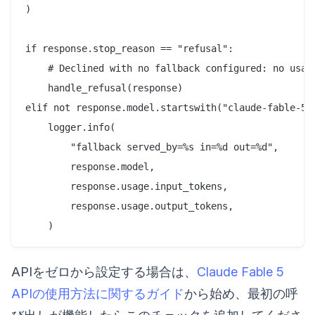
)

if response.stop_reason == "refusal":

    # Declined with no fallback configured: no usabl
    handle_refusal(response)

elif not response.model.startswith("claude-fable-5")
    logger.info(

        "fallback served_by=%s in=%d out=%d",

        response.model,

        response.usage.input_tokens,

        response.usage.output_tokens,

APIをゼロから設定する場合は、
Claude Fable 5
APIの使用方法に関するガイド
から始め、最初の呼