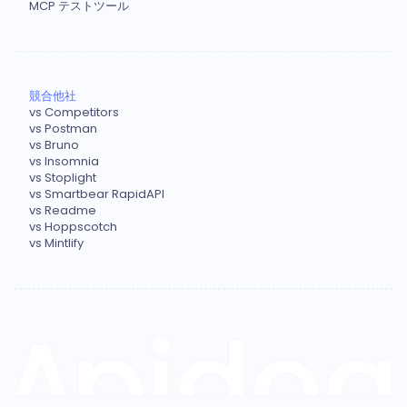
MCP テストツール
競合他社
vs Competitors
vs Postman
vs Bruno
vs Insomnia
vs Stoplight
vs Smartbear RapidAPI
vs Readme
vs Hoppscotch
vs Mintlify