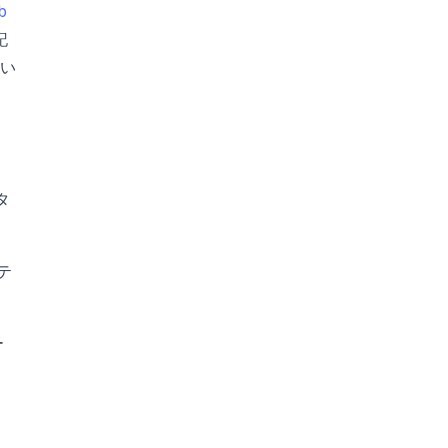
b
記
い
タ
テ
ー
、