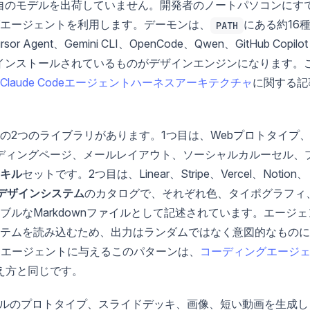
nは独自のモデルを出荷していません。開発者のノートパソコンにす
エージェントを利用します。デーモンは、
にある約16
PATH
 Agent、Gemini CLI、OpenCode、Qwen、GitHub Copilot
中でインストールされているものがデザインエンジンになります。
Claude Codeエージェントハーネスアーキテクチャ
に関する記
の2つのライブラリがあります。1つ目は、Webプロトタイプ
ンディングページ、メールレイアウト、ソーシャルカルーセル、
キル
セットです。2つ目は、Linear、Stripe、Vercel、Notion、
デザインシステム
のカタログで、それぞれ色、タイポグラフィ
ルなMarkdownファイルとして記述されています。エージェ
テムを読み込むため、出力はランダムではなく意図的なものに
Iエージェントに与えるこのパターンは、
コーディングエージ
え方と同じです。
、モバイルのプロトタイプ、スライドデッキ、画像、短い動画を生成し