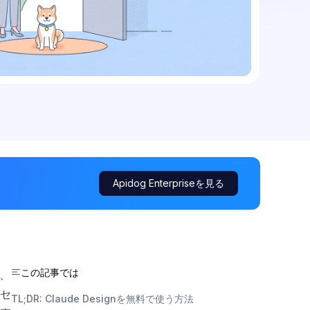
Apidog Enterpriseを見る
この記事では
ジ、
セ
TL;DR: Claude Designを無料で使う方法