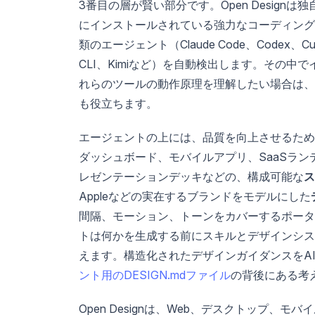
3番目の層が賢い部分です。Open Desig
にインストールされている強力なコーディング
類のエージェント（Claude Code、Codex、Cursor
CLI、Kimiなど）を自動検出します。その
れらのツールの動作原理を理解したい場合は、
も役立ちます。
エージェントの上には、品質を向上させるため
ダッシュボード、モバイルアプリ、SaaSラ
レゼンテーションデッキなどの、構成可能な
ス
Appleなどの実在するブランドをモデルにした
間隔、モーション、トーンをカバーするポータブ
トは何かを生成する前にスキルとデザインシス
えます。構造化されたデザインガイダンスをA
ント用のDESIGN.mdファイル
の背後にある考
Open Designは、Web、デスクトップ