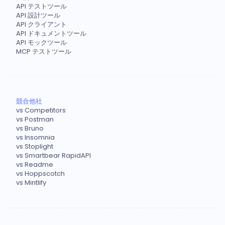
API テストツール
API 設計ツール
API クライアント
API ドキュメントツール
API モックツール
MCP テストツール
競合他社
vs Competitors
vs Postman
vs Bruno
vs Insomnia
vs Stoplight
vs Smartbear RapidAPI
vs Readme
vs Hoppscotch
vs Mintlify