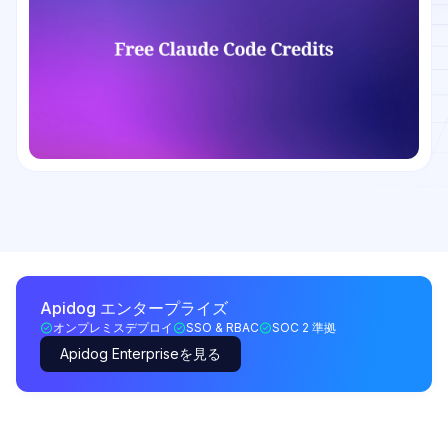
Apidog エンタープライズ
オンプレミスデプロイ
SSO & RBAC
SOC 2 準拠
Apidog Enterpriseを見る