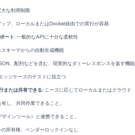
寛大な利用制限
アップ、ローカルまたはDocker経由での実行が容易
サポート
: 一般的なAPIに十分な柔軟性
たはスキーマからの自動生成機能
たJSON、配列などを含む、現実的なダミーレスポンスを返す機能
Iのエッジケースのテストに役立つ
行または共有できる
: ニーズに応じてローカルまたはクラウド
共有し、共同作業できること。
D、デザインツール）と連携できること。
ョンの所有権、ベンダーロックインなし