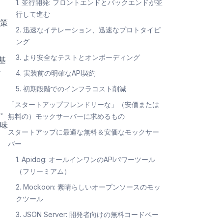
1. 並行開発: フロントエンドとバックエンドが並
行して進む
策
2. 迅速なイテレーション、迅速なプロトタイピ
ング
3. より安全なテストとオンボーディング
基
4. 実装前の明確なAPI契約
5. 初期段階でのインフラコスト削減
「スタートアップフレンドリーな」（安価または
。
無料の）モックサーバーに求めるもの
味
スタートアップに最適な無料＆安価なモックサー
バー
1. Apidog: オールインワンのAPIパワーツール
（フリーミアム）
2. Mockoon: 素晴らしいオープンソースのモッ
クツール
3. JSON Server: 開発者向けの無料コードベー