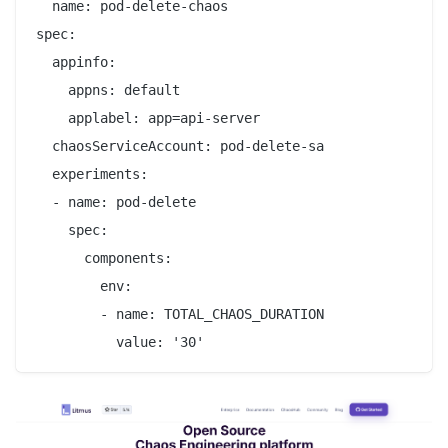
  name: pod-delete-chaos

spec:

  appinfo:

    appns: default

    applabel: app=api-server

  chaosServiceAccount: pod-delete-sa

  experiments:

  - name: pod-delete

    spec:

      components:

        env:

        - name: TOTAL_CHAOS_DURATION
