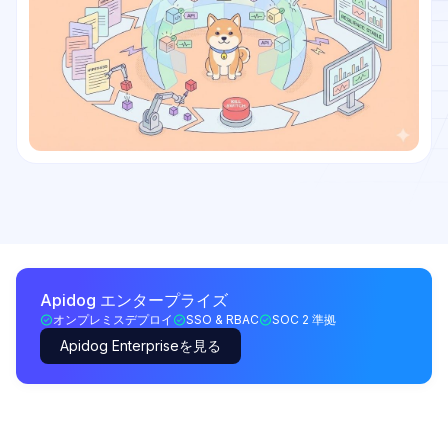
Apidog エンタープライズ
オンプレミスデプロイ
SSO & RBAC
SOC 2 準拠
Apidog Enterpriseを見る