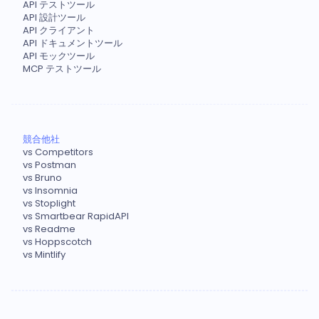
API テストツール
API 設計ツール
API クライアント
API ドキュメントツール
API モックツール
MCP テストツール
競合他社
vs Competitors
vs Postman
vs Bruno
vs Insomnia
vs Stoplight
vs Smartbear RapidAPI
vs Readme
vs Hoppscotch
vs Mintlify