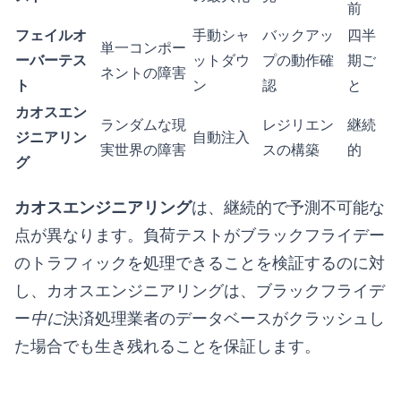
前
フェイルオ
手動シャ
バックアッ
四半
単一コンポー
ーバーテス
ットダウ
プの動作確
期ご
ネントの障害
ト
ン
認
と
カオスエン
ランダムな現
レジリエン
継続
ジニアリン
自動注入
実世界の障害
スの構築
的
グ
カオスエンジニアリング
は、継続的で予測不可能な
点が異なります。負荷テストがブラックフライデー
のトラフィックを処理できることを検証するのに対
し、カオスエンジニアリングは、ブラックフライデ
ー
中に
決済処理業者のデータベースがクラッシュし
た場合でも生き残れることを保証します。