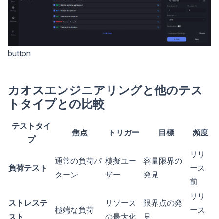
button
カオスエンジニアリングと他のテス
トタイプとの比較
テストタイ
焦点
トリガー
目標
頻度
プ
リリ
通常の負荷パ
模擬ユー
容量限界の
負荷テスト
ース
ターン
ザー
発見
前
リリ
ストレステ
リソース
限界点の発
極端な負荷
ース
スト
の最大化
見