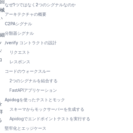
回
なぜ1つではなく2つのシグナルなのか
械
アーキテクチャの概要
い
C2PAシグナル
ス
分類器シグナル
細
ツ
/verify コントラクトの設計
ド
リクエスト
ロ
レスポンス
コードのウォークスルー
2つのシグナルを結合する
FastAPIアプリケーション
Apidogを使ったテストとモック
を
スキーマからモックサーバーを生成する
詳
Apidogでエンドポイントテストを実行する
る
ッ
堅牢化とエッジケース