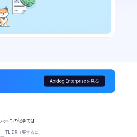
Apidog Enterpriseを見る
この記事では
バ
る
TL;DR（要するに）