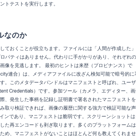
ントテストを実行します。
ルなのか
しておくことが役立ちます。ファイルには「人間が作成した」
プロパティはありません。代わりに手がかりがあり、それぞれ
画像を見逃します。 最初のヒントは来歴（プロビナンス）で
 Authenticity連合）は、メディアファイルに改ざん検知可能で暗号的に
す。このメタデータバンドルはマニフェストと呼ばれ、ユーザ
t Credentials）です。参加ツール（カメラ、エディター、
際、発生した事柄を記録し証明書で署名されたマニフェストを
み取り検証できれば、画像の履歴に関する強力で検証可能な声
プトインであり、マニフェストは脆弱です。スクリーンショットは
した再エンコードも剥ぎ取ります。多くのプラットフォームは
ため、マニフェストがないことはほとんど何も教えてくれませ