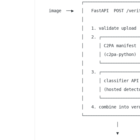
                ┌───────────────────────
   image  ──▶   │   FastAPI  POST /verif
                │                       
                │   1. validate upload  
                │   2. ┌────────────────
                │      │ C2PA manifes
                │      │ (c2pa-python)  
                │      └────────────────
                │   3. ┌────────────────
                │      │ classifier 
                │      │ (hosted detecto
                │      └────────────────
                │   4. combine into verd
                └───────────────────────
                              │

                              ▼
