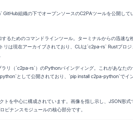
`contentauth` GitHub組織の下でオープンソースのC2PAツールを公開して
。
よび追加するためのコマンドラインツール。ターミナルからの迅速な
現在アーカイブされており、CLIは`c2pa-rs` Rustプロジ
。
ライブラリ（`c2pa-rs`）のPythonバインディング。これがあなたの
on`として公開されており、`pip install c2pa-python`でイ
ジェクトを中心に構成されています。画像を指し示し、JSON形式
ロビナンスモジュールの核心部分です。