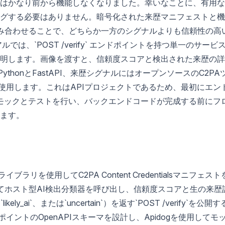
はかなり前から機能しなくなりました。幸いなことに、有用な
グする必要はありません。暗号化された来歴マニフェストと機
み合わせることで、どちらか一方のシグナルよりも信頼性の高
は、`POST /verify` エンドポイントを持つ単一のサービ
明します。画像を渡すと、信頼度スコアと検出された来歴の詳
thonとFastAPI、来歴シグナルにはオープンソースのC2PA
使用します。これはAPIプロジェクトであるため、最初にエン
モックとテストを行い、バックエンドコードが完成する前にフ
ます。
イブラリを使用してC2PA Content Credentialsマニフェスト
てホスト型AI検出分類器を呼び出し、信頼度スコアと生の来歴
likely_ai`、または`uncertain`）を返す`POST /verify`を公開す
ポイントのOpenAPIスキーマを設計し、Apidogを使用してモ