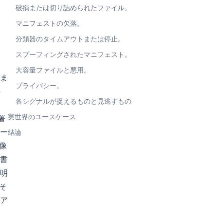
破損または切り詰められたファイル。
マニフェストの欠落。
分類器のタイムアウトまたは停止。
スプーフィングされたマニフェスト。
大容量ファイルと悪用。
ま
プライバシー。
の
各シグナルが捉えるものと見逃すもの
実世界のユースケース
署
ー
結論
画像
書
明
そ
ア