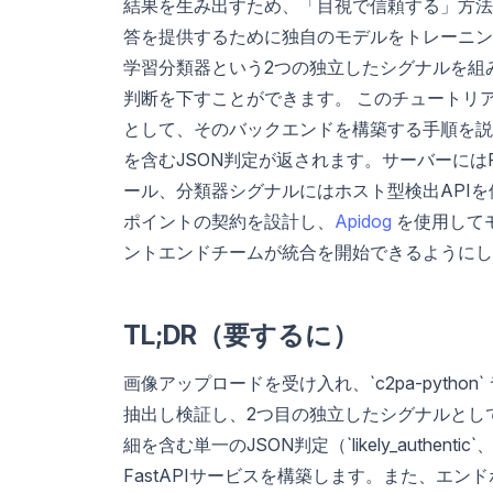
結果を生み出すため、「目視で信頼する」方法
答を提供するために独自のモデルをトレーニン
学習分類器という2つの独立したシグナルを組
判断を下すことができます。 このチュートリアルで
として、そのバックエンドを構築する手順を説
を含むJSON判定が返されます。サーバーにはPy
ール、分類器シグナルにはホスト型検出APIを
ポイントの契約を設計し、
Apidog
を使用して
ントエンドチームが統合を開始できるようにし
TL;DR（要するに）
画像アップロードを受け入れ、`c2pa-python` ラ
抽出し検証し、2つ目の独立したシグナルとし
細を含む単一のJSON判定（`likely_authentic`、`
FastAPIサービスを構築します。また、エンド