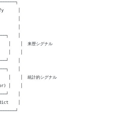
──────┐

y      │

       │

       │

──┐    │

t     │    │  来歴シグナル

   │    │

──┘    │

──┐    │

API    │    │  統計的シグナル

r) │    │

──┘    │

ict    │

──────┘
