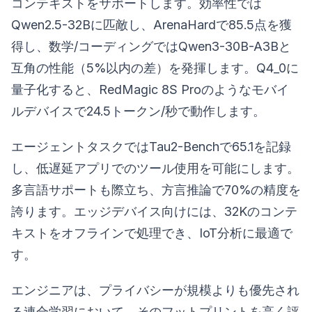
コンテキストをサポートします。効率性では
Qwen2.5-32Bに匹敵し、ArenaHardで85.5点を獲
得し、数学/コーディングではQwen3-30B-A3Bと
互角の性能（5%以内の差）を発揮します。Q4_0に
量子化すると、RedMagic 8S Proのようなモバイ
ルデバイスで24.5トークン/秒で動作します。
エージェントタスクではTau2-Benchで65.1を記録
し、低遅延アプリでのツール使用を可能にします。
多言語サポートも際立ち、方言推論で70%の精度を
誇ります。エッジデバイス向けには、32Kのコンテ
キストをオフラインで処理でき、IoT分析に最適で
す。
エンジニアは、プライバシーが規模よりも優先され
る連合学習において、そのフットプリントを高く評