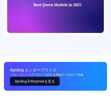
Apidog エンタープライズ
オンプレミスデプロイ
SSO & RBAC
SOC 2 準拠
Apidog Enterpriseを見る