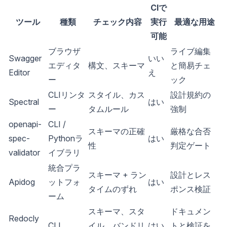
CIで
ツール
種類
チェック内容
実行
最適な用途
可能
ブラウザ
ライブ編集
Swagger
いい
エディタ
構文、スキーマ
と簡易チェ
Editor
え
ー
ック
CLIリンタ
スタイル、カス
設計規約の
Spectral
はい
ー
タムルール
強制
openapi-
CLI /
スキーマの正確
厳格な合否
spec-
Pythonラ
はい
性
判定ゲート
validator
イブラリ
統合プラ
スキーマ + ラン
設計とレス
Apidog
ットフォ
はい
タイムのずれ
ポンス検証
ーム
スキーマ、スタ
ドキュメン
Redocly
CLI
イル、バンドリ
はい
トと検証を