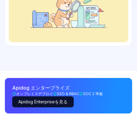
Apidog エンタープライズ
オンプレミスデプロイ
SSO & RBAC
SOC 2 準拠
Apidog Enterpriseを見る