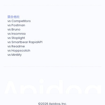
競合他社
vs Competitors
vs Postman
vs Bruno
vs Insomnia
vs Stoplight
vs Smartbear RapidAPI
vs Readme
vs Hoppscotch
vs Mintlify
©
2026
Apidog, Inc.