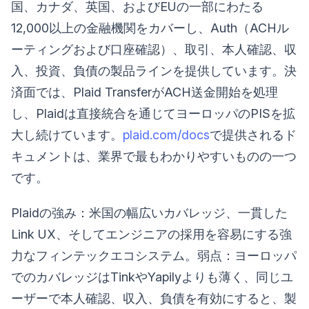
国、カナダ、英国、およびEUの一部にわたる
12,000以上の金融機関をカバーし、Auth（ACHル
ーティングおよび口座確認）、取引、本人確認、収
入、投資、負債の製品ラインを提供しています。決
済面では、Plaid TransferがACH送金開始を処理
し、Plaidは直接統合を通じてヨーロッパのPISを拡
大し続けています。
plaid.com/docs
で提供されるド
キュメントは、業界で最もわかりやすいものの一つ
です。
Plaidの強み：米国の幅広いカバレッジ、一貫した
Link UX、そしてエンジニアの採用を容易にする強
力なフィンテックエコシステム。弱点：ヨーロッパ
でのカバレッジはTinkやYapilyよりも薄く、同じユ
ーザーで本人確認、収入、負債を有効にすると、製