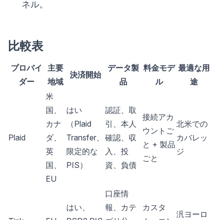
ネル。
比較表
プロバイ
主要
データ製
料金モデ
最適な用
決済開始
ダー
地域
品
ル
途
米
国、
はい
認証、取
接続アカ
カナ
（Plaid
引、本人
北米での
ウントご
Plaid
ダ、
Transfer、
確認、収
カバレッ
と + 製品
英
限定的な
入、投
ジ
ごと
国、
PIS）
資、負債
EU
口座情
はい、
報、カテ
カスタ
汎ヨーロ