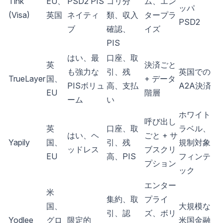
Tink
EU、
PSD2 PIS
ゴリ分
ム、エン
ッパ
(Visa)
英国
ネイティ
類、収入
タープラ
PSD2
ブ
確認、
イズ
PIS
はい、最
口座、取
英
決済ごと
も強力な
引、残
英国での
TrueLayer
国、
+ データ
PISボリュ
高、支払
A2A決済
EU
階層
ーム
い
ホワイト
呼び出し
英
口座、取
ラベル、
はい、ヘ
ごと + サ
Yapily
国、
引、残
規制対象
ッドレス
ブスクリ
EU
高、PIS
フィンテ
プション
ック
エンター
米
集約、取
プライ
国、
大規模な
引、認
ズ、ボリ
Yodlee
グロ
限定的
米国金融