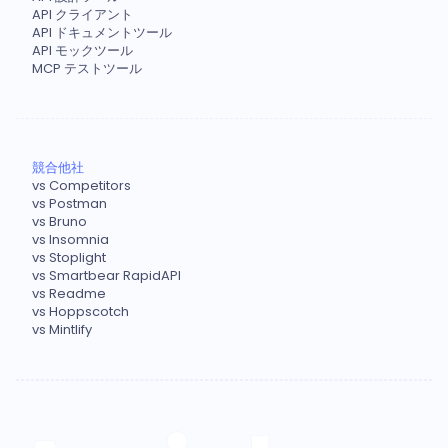
API クライアント
API ドキュメントツール
API モックツール
MCP テストツール
競合他社
vs Competitors
vs Postman
vs Bruno
vs Insomnia
vs Stoplight
vs Smartbear RapidAPI
vs Readme
vs Hoppscotch
vs Mintlify