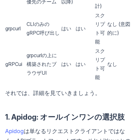
優先のチーム
以降)
計)
スク
CLIのみの
リプ
なし (意図
grpcurl
はい
はい
gRPC呼び出し
ト可
的に)
能
スク
grpcurlの上に
リプ
gRPCui
構築されたブ
はい
はい
なし
ト可
ラウザUI
能
それでは、詳細を見ていきましょう。
1. Apidog: オールインワンの選択肢
Apidog
は単なるリクエストクライアントではな