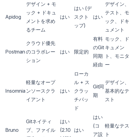
デザイン + モ
デザイン、
はい (デ
ック + ドキュ
テスト、モ
Apidog
はい
スクト
はい
メントを求め
ック、ドキ
ップ)
るチーム
ュメント
有料
モック、ド
クラウド優先
のGit
キュメン
Postman
のコラボレー
はい
限定的
同期
ト、モニタ
ション
経由
ー
ローカ
軽量なオープ
ル + ス
デザイン、
Git同
Insomnia
ンソースクラ
はい
クラッ
基本的なテ
期
イアント
チパッ
スト
ド
はい
Gitネイティ
はい
(コ
軽量なテス
Bruno
ブ、ファイル
(2.10
はい
ア設
ト