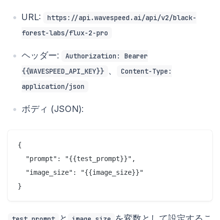
URL:
https://api.wavespeed.ai/api/v2/black-
forest-labs/flux-2-pro
ヘッダー:
Authorization: Bearer
、
{{WAVESPEED_API_KEY}}
Content-Type:
application/json
ボディ (JSON):
{

  "prompt": "{{test_prompt}}",

  "image_size": "{{image_size}}"

と
を変数として設定するこ
test_prompt
image_size