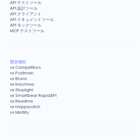
API テストツール
API 設計ツール
API クライアント
API ドキュメントツール
API モックツール
MCP テストツール
競合他社
vs Competitors
vs Postman
vs Bruno
vs Insomnia
vs Stoplight
vs Smartbear RapidAPI
vs Readme
vs Hoppscotch
vs Mintlify