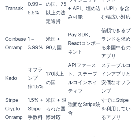
0.99～
の国、75
Transak
+ API、埋め込
（UPI）を含
5.5%
以上の法
み可能
む幅広い対応
定通貨
信頼できるブ
Pay SDK、
Coinbase
1～
米国 +
ランドを求め
Reactコンポー
Onramp
3.99%
90カ国
る米国中心の
ネント
アプリ
APIファース
ステーブルコ
オフラ
170以上
ト、ステーブ
インアプリと
Kado
ンプ一
の国
ルコインネイ
安価なオフラ
律1.5%
ティブ
ンプ
Stripe
1.5% +
米国 + 限
すでにStripe
強固なStripe統
Crypto
Stripe
られた国
を利用してい
合
Onramp
手数料
際対応
るアプリ