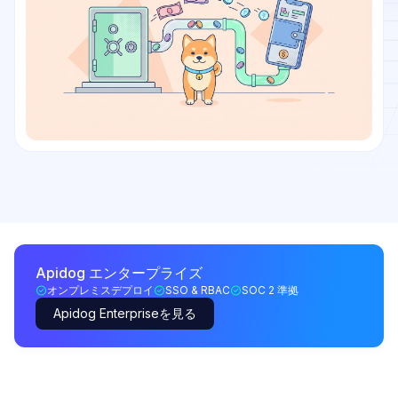
Apidog エンタープライズ
オンプレミスデプロイ
SSO & RBAC
SOC 2 準拠
Apidog Enterpriseを見る