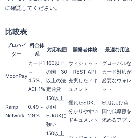
に確認してください。
比較表
プロバイ
料金体
対応範囲
開発者体験
最適な用途
ダー
系
カード1
160以上
ウィジェット
グローバルな
～
の国、30
+ REST API、
カード対応が
MoonPay
4.5%、
以上の法
充実したドキ
必要なウォレ
ACH1%
定通貨
ュメント
ット
150以上
優れたSDK、
EUおよび英
Ramp
0.49～
の国、
分かりやすい
国で低摩擦を
Network
2.9%
EU/UKに
ドキュメント
求めるアプリ
強い
150以上
ウィジェット
インド