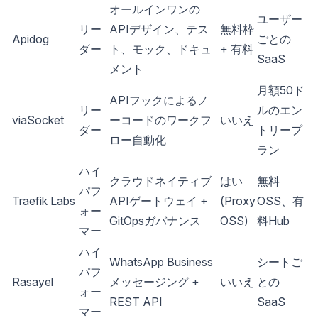
オールインワンの
ユーザー
リー
APIデザイン、テス
無料枠
Apidog
ごとの
ダー
ト、モック、ドキュ
+ 有料
SaaS
メント
月額50ド
APIフックによるノ
リー
ルのエン
viaSocket
ーコードのワークフ
いいえ
ダー
トリープ
ロー自動化
ラン
ハイ
クラウドネイティブ
はい
無料
パフ
Traefik Labs
APIゲートウェイ +
(Proxy
OSS、有
ォー
GitOpsガバナンス
OSS)
料Hub
マー
ハイ
WhatsApp Business
シートご
パフ
Rasayel
メッセージング +
いいえ
との
ォー
REST API
SaaS
マー