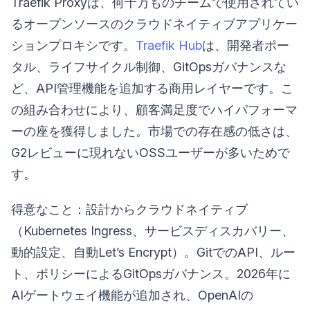
Traefik Proxyは、何十万ものチームで使用されてい
るオープンソースのクラウドネイティブアプリケー
ションプロキシです。
Traefik Hub
は、開発者ポー
タル、ライフサイクル制御、GitOpsガバナンスな
ど、API管理機能を追加する商用レイヤーです。こ
の組み合わせにより、顧客満足度でハイパフォーマ
ーの座を獲得しました。市場での存在感の低さは、
G2レビューに現れないOSSユーザーが多いためで
す。
得意なこと：設計からクラウドネイティブ
（Kubernetes Ingress、サービスディスカバリー、
動的設定、自動Let’s Encrypt）。GitでのAPI、ルー
ト、ポリシーによるGitOpsガバナンス。2026年に
AIゲートウェイ機能が追加され、OpenAIの