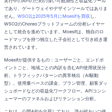
実行中のAPIのための深い可観測性と収益化ツール
であり、ゲートウェイやデザインツールではありま
せん。
WSO2は2025年5月にMoesifを買収
し、
WSO2のChoreoプラットフォームの分析レイヤー
として統合を進めています。Moesifは、独自のロ
ードマップを持つ独立した子会社として引き続き運
営されています。
Moesifが提供するもの：ユーザーごと、エンドポ
イントごと、地域ごとの内訳を含むAPI使用状況分
析。トラフィックパターンの異常検出（AI駆動
型）。使用量ベースの課金、プラン管理、顧客ダッ
シュボードなどの収益化ワークフロー。APIコンシ
ューマーのファネルおよびリテンション分析。
これは、公開APIを出荷しており、誰が何をいつ使