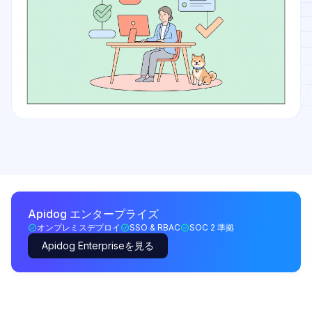
Apidog エンタープライズ
オンプレミスデプロイ
SSO & RBAC
SOC 2 準拠
Apidog Enterpriseを見る