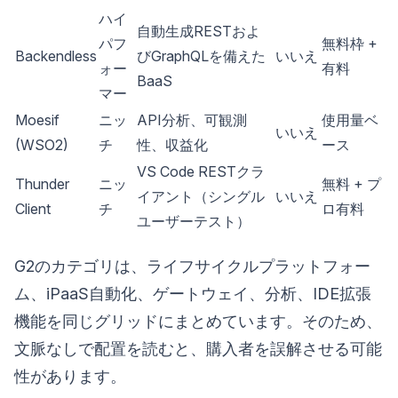
ハイ
自動生成RESTおよ
パフ
無料枠 +
Backendless
びGraphQLを備えた
いいえ
ォー
有料
BaaS
マー
Moesif
ニッ
API分析、可観測
使用量ベ
いいえ
(WSO2)
チ
性、収益化
ース
VS Code RESTクラ
Thunder
ニッ
無料 + プ
イアント（シングル
いいえ
Client
チ
ロ有料
ユーザーテスト）
G2のカテゴリは、ライフサイクルプラットフォー
ム、iPaaS自動化、ゲートウェイ、分析、IDE拡張
機能を同じグリッドにまとめています。そのため、
文脈なしで配置を読むと、購入者を誤解させる可能
性があります。