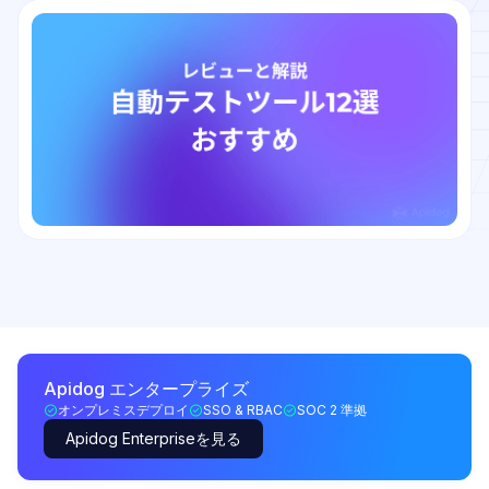
Apidog エンタープライズ
オンプレミスデプロイ
SSO & RBAC
SOC 2 準拠
Apidog Enterpriseを見る