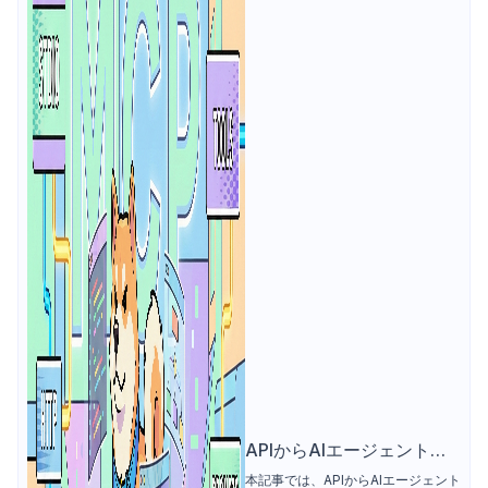
APIからAIエージェント
へ：Apidog MCPクライア
本記事では、APIからAIエージェント