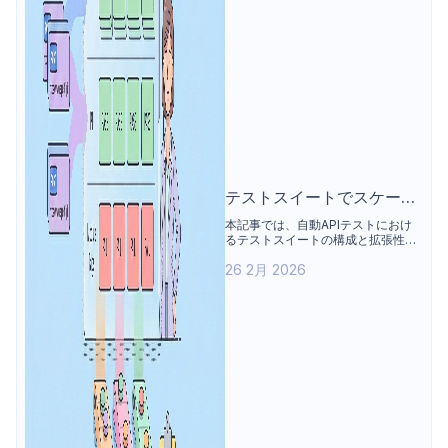
テストスイートでスケール:
自動APIテストのための高
本記事では、自動APIテストにおけ
るテストスイートの構成と拡張性に
性能な組織
ついて整理する。動的なテストルー
26 2月 2026
ティング、並列実行、構造化された
テストレポート、柔軟なオーバーラ
イドを備えた統合構成を中心に解説
する。また、テストスイートとディ
レクトリバッチ実行の比較を通じ
て、スケールに対応する組織化の考
え方を示す。