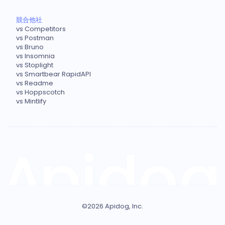
競合他社
vs Competitors
vs Postman
vs Bruno
vs Insomnia
vs Stoplight
vs Smartbear RapidAPI
vs Readme
vs Hoppscotch
vs Mintlify
©
2026
Apidog, Inc.