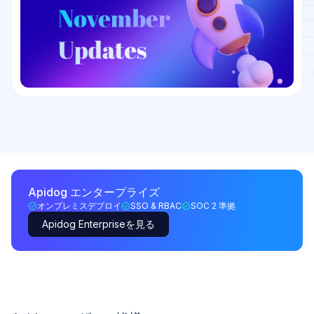
Apidog エンタープライズ
オンプレミスデプロイ
SSO & RBAC
SOC 2 準拠
Apidog Enterpriseを見る