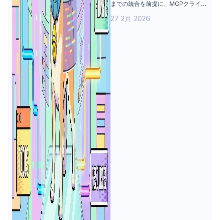
までの統合を前提に、MCPクライア
ントの可視化デバッグ
ントによるビジュアルデバッグを解
27 2月 2026
説する。AI時代における統合のギャ
ップを背景に、STDIOおよびHTTP
経由でのアーキテクチャ対応、ツー
ル・プロンプト・リソースを扱うた
めのツールキットを紹介する。あわ
せて、シームレスな接続と自動設
定、3つのコア機能による視覚的イ
ンタラクション、制御と可視性につ
いて整理する。