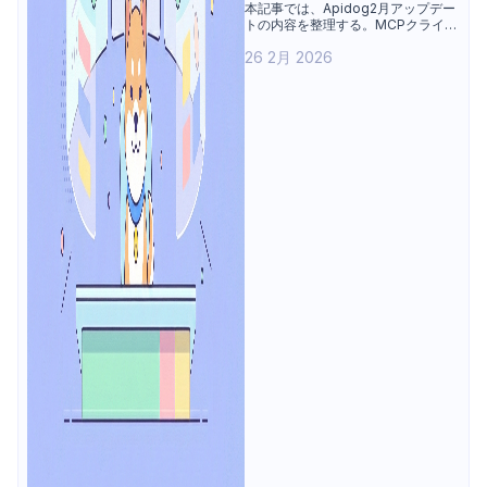
デバッグ強化、並列テスト
本記事では、Apidog2月アップデー
トの内容を整理する。MCPクライア
＆共有データ
ントにおけるデバッグ体験の強化を
26 2月 2026
中心に、並行実行および環境を意識
したスケジュール設定に対応するテ
ストスイート、シナリオ横断で再利
用可能な共有テストデータ、完全に
再設計されたテストレポートを紹介
する。あわせて、Hoppscotchコレ
クションのインポート、最適化、バ
グ修正についても触れる。