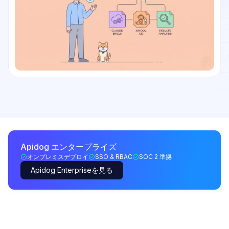
Apidog エンタープライズ
オンプレミスデプロイ
SSO & RBAC
SOC 2 準拠
Apidog Enterpriseを見る