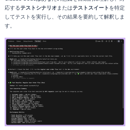
応する
テストシナリオ
または
テストスイート
を特定
してテストを実行し、その結果を要約して解釈しま
す。