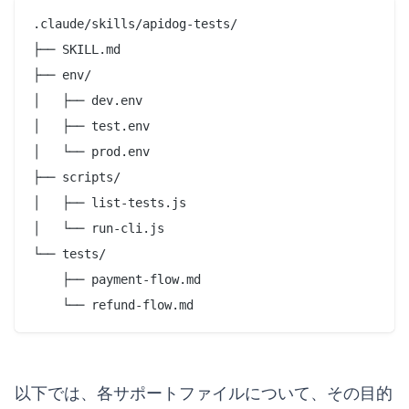
.claude/skills/apidog-tests/

├── SKILL.md

├── env/

│   ├── dev.env

│   ├── test.env

│   └── prod.env

├── scripts/

│   ├── list-tests.js

│   └── run-cli.js

└── tests/

    ├── payment-flow.md

    └── refund-flow.md
以下では、各サポートファイルについて、その目的