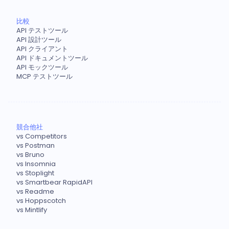
比較
API テストツール
API 設計ツール
API クライアント
API ドキュメントツール
API モックツール
MCP テストツール
競合他社
vs Competitors
vs Postman
vs Bruno
vs Insomnia
vs Stoplight
vs Smartbear RapidAPI
vs Readme
vs Hoppscotch
vs Mintlify