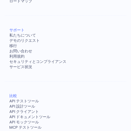
ロードマップ
サポート
私たちについて
デモのリクエスト
移行
お問い合わせ
利用規約
セキュリティとコンプライアンス
サービス状況
比較
API テストツール
API 設計ツール
API クライアント
API ドキュメントツール
API モックツール
MCP テストツール