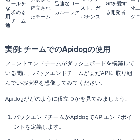
ールを
迅速なロー
Gitを愛す
な
確立され
スト、ガ
化
求める
カルモック
る開発者
用
たチーム
バナンス
ジ
チーム
途
実例: チームでのApidogの使用
フロントエンドチームがダッシュボードを構築して
いる間に、バックエンドチームがまだAPIに取り組
んでいる状況を想像してみてください。
Apidogがどのように役立つかを見てみましょう。
バックエンドチームがApidogでAPIエンドポイ
ントを定義します。