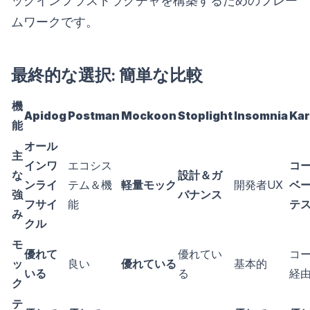
ックインフラストラクチャを構築するためのフレー
ムワークです。
最終的な選択: 簡単な比較
機
Apidog
Postman
Mockoon
Stoplight
Insomnia
Kar
能
オール
主
インワ
エコシス
コ
な
設計＆ガ
ンライ
テム＆機
軽量モック
開発者UX
ベ
強
バナンス
フサイ
能
テ
み
クル
モ
優れて
優れてい
コ
ッ
良い
優れている
基本的
いる
る
経
ク
テ