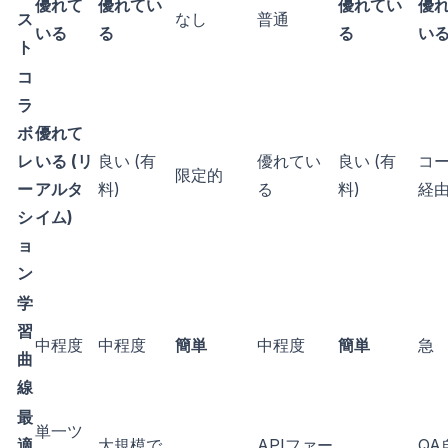
優れて
優れてい
優れてい
優
ス
なし
普通
いる
る
る
い
ト
コ
ラ
ボ
優れて
レ
いる (リ
良い (有
優れてい
良い (有
コ
限定的
ー
アルタ
料)
る
料)
経
シ
イム)
ョ
ン
学
習
中程度
中程度
簡単
中程度
簡単
急
曲
線
最
単一ツ
適
大規模で
APIファー
QA