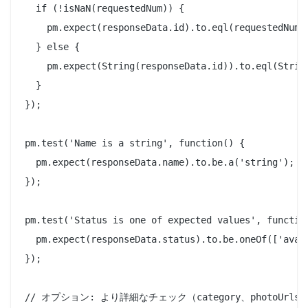
  if (!isNaN(requestedNum)) {

    pm.expect(responseData.id).to.eql(requestedNum);
  } else {

    pm.expect(String(responseData.id)).to.eql(String
  }

});

pm.test('Name is a string', function() {

  pm.expect(responseData.name).to.be.a('string');

});

pm.test('Status is one of expected values', function
  pm.expect(responseData.status).to.be.oneOf(['avail
});

// オプション: より詳細なチェック（category、photoUrls、t