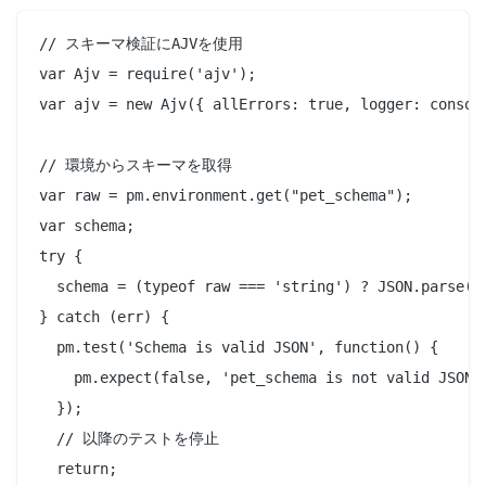
// スキーマ検証にAJVを使用

var Ajv = require('ajv');

var ajv = new Ajv({ allErrors: true, logger: console
// 環境からスキーマを取得

var raw = pm.environment.get("pet_schema");

var schema;

try {

  schema = (typeof raw === 'string') ? JSON.parse(ra
} catch (err) {

  pm.test('Schema is valid JSON', function() {

    pm.expect(false, 'pet_schema is not valid JSON: 
  });

  // 以降のテストを停止

  return;
