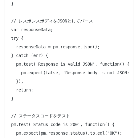
}

// レスポンスボディをJSONとしてパース

var responseData;

try {

  responseData = pm.response.json();

} catch (err) {

  pm.test('Response is valid JSON', function() {

    pm.expect(false, 'Response body is not JSON: ' +
  });

  return;

}

// ステータスコードをテスト

pm.test('Status code is 200', function() {

  pm.expect(pm.response.status).to.eql("OK");
