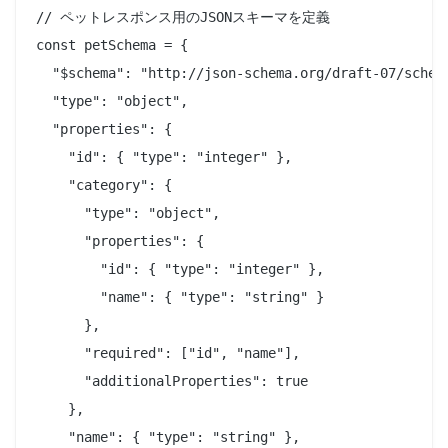
// ペットレスポンス用のJSONスキーマを定義

const petSchema = {

  "$schema": "http://json-schema.org/draft-07/schema
  "type": "object",

  "properties": {

    "id": { "type": "integer" },

    "category": {

      "type": "object",

      "properties": {

        "id": { "type": "integer" },

        "name": { "type": "string" }

      },

      "required": ["id", "name"],

      "additionalProperties": true

    },

    "name": { "type": "string" },
