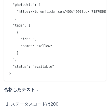
  "photoUrls": [

    "https://loremflickr.com/400/400?lock=7187959506
  ],

  "tags": [

    {

      "id": 3,

      "name": "Yellow"

    }

  ],

  "status": "available"

合格したテスト：
ステータスコードは200