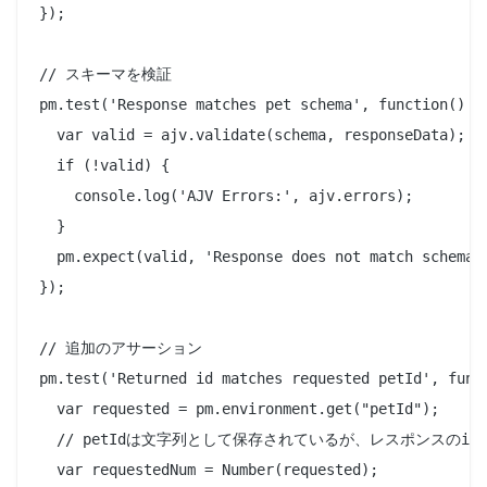
});

// スキーマを検証

pm.test('Response matches pet schema', function() {

  var valid = ajv.validate(schema, responseData);

  if (!valid) {

    console.log('AJV Errors:', ajv.errors);

  }

  pm.expect(valid, 'Response does not match schema, 
});

// 追加のアサーション

pm.test('Returned id matches requested petId', funct
  var requested = pm.environment.get("petId");

  // petIdは文字列として保存されているが、レスポンスのidは
  var requestedNum = Number(requested);
