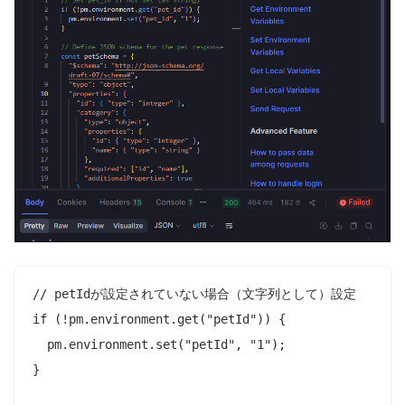
// petIdが設定されていない場合（文字列として）設定

if (!pm.environment.get("petId")) {

  pm.environment.set("petId", "1");

}
