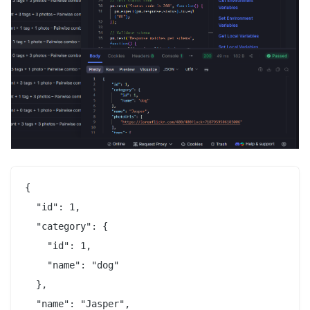
{

  "id": 1,

  "category": {

    "id": 1,

    "name": "dog"

  },

  "name": "Jasper",
