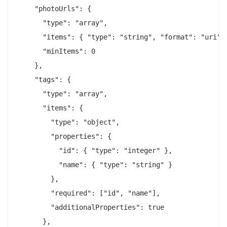
    "photoUrls": {

      "type": "array",

      "items": { "type": "string", "format": "uri" }
      "minItems": 0

    },

    "tags": {

      "type": "array",

      "items": {

        "type": "object",

        "properties": {

          "id": { "type": "integer" },

          "name": { "type": "string" }

        },

        "required": ["id", "name"],

        "additionalProperties": true

      },
