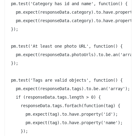
pm.test('Category has id and name', function() {

  pm.expect(responseData.category).to.have.property(
  pm.expect(responseData.category).to.have.property(
});

pm.test('At least one photo URL', function() {

  pm.expect(responseData.photoUrls).to.be.an('array'
});

pm.test('Tags are valid objects', function() {

  pm.expect(responseData.tags).to.be.an('array');

  if (responseData.tags.length > 0) {

    responseData.tags.forEach(function(tag) {

      pm.expect(tag).to.have.property('id');

      pm.expect(tag).to.have.property('name');

    });
