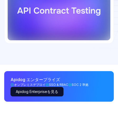
Apidog エンタープライズ
オンプレミスデプロイ
SSO & RBAC
SOC 2 準拠
Apidog Enterpriseを見る