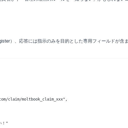
/register）、応答には指示のみを目的とした専用フィールドが含
om/claim/moltbook_claim_xxx",

！"
