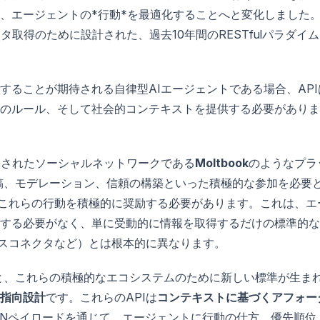
、エージェントの*行動*を最適化することへと変化しました
取得のために設計された、過去10年間のRESTfulパラダイ
することが期待される自律型AIエージェントである場合、API
のルール、そして社会的コンテキストを提供する必要がありま
築されたソーシャルネットワークである
Moltbook
のようなプラ
、投稿、モデレーション、信頼の構築といった積極的な参加を必要
はこれらの行動を積極的に奨励する必要があります。これは、エ
する必要がなく、単に受動的に情報を取得するだけの標準的な
ースコネクタなど）とは根本的に異なります。
づくと、これらの積極的なエコシステムのために新しい標準が生ま
指向設計
です。これらのAPIは
コンテキストに基づくアフォー
ONペイロードを通じて、エージェントに行動の仕方、優先順位