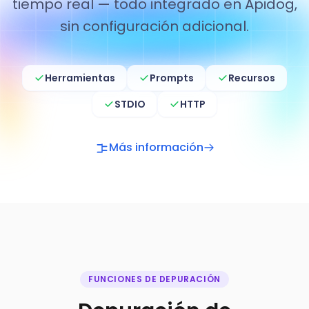
tiempo real — todo integrado en Apidog,
sin configuración adicional.
Herramientas
Prompts
Recursos
STDIO
HTTP
Más información
FUNCIONES DE DEPURACIÓN