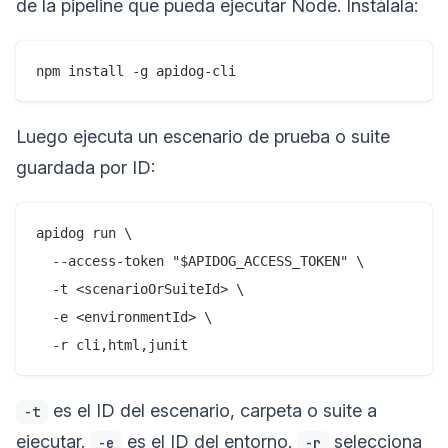
de la pipeline que pueda ejecutar Node. Instálala:
Luego ejecuta un escenario de prueba o suite
guardada por ID:
apidog run \

  --access-token "$APIDOG_ACCESS_TOKEN" \

  -t <scenarioOrSuiteId> \

  -e <environmentId> \

es el ID del escenario, carpeta o suite a
-t
ejecutar.
es el ID del entorno.
selecciona
-e
-r