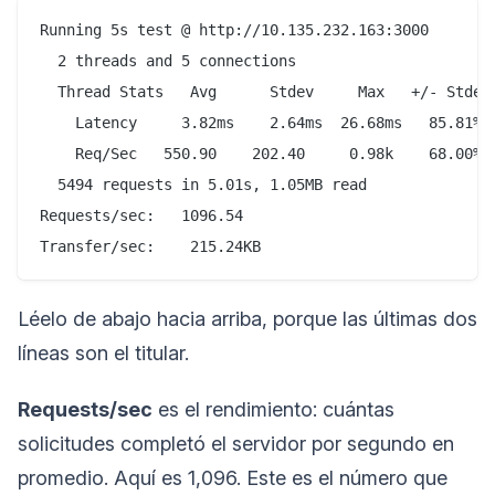
Running 5s test @ http://10.135.232.163:3000

  2 threads and 5 connections

  Thread Stats   Avg      Stdev     Max   +/- Stdev

    Latency     3.82ms    2.64ms  26.68ms   85.81%

    Req/Sec   550.90    202.40     0.98k    68.00%

  5494 requests in 5.01s, 1.05MB read

Requests/sec:   1096.54

Léelo de abajo hacia arriba, porque las últimas dos
líneas son el titular.
Requests/sec
es el rendimiento: cuántas
solicitudes completó el servidor por segundo en
promedio. Aquí es 1,096. Este es el número que