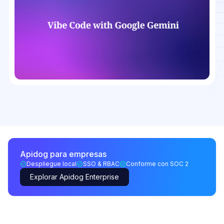
Apidog para empresas
Despliegue local
SSO & RBAC
Conforme con SOC 2
Explorar Apidog Enterprise