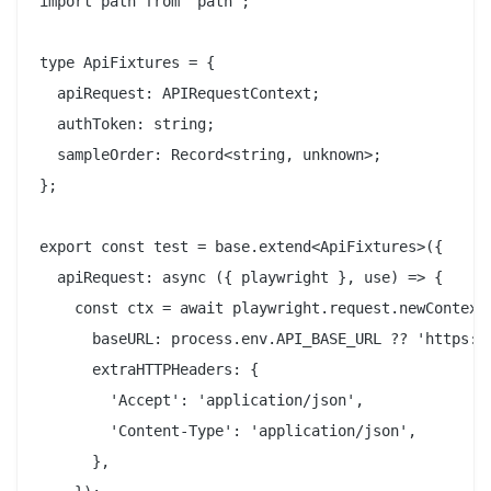
import path from 'path';

type ApiFixtures = {

  apiRequest: APIRequestContext;

  authToken: string;

  sampleOrder: Record<string, unknown>;

};

export const test = base.extend<ApiFixtures>({

  apiRequest: async ({ playwright }, use) => {

    const ctx = await playwright.request.newContext(
      baseURL: process.env.API_BASE_URL ?? 'https://
      extraHTTPHeaders: {

        'Accept': 'application/json',

        'Content-Type': 'application/json',

      },
