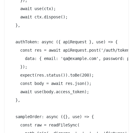
    });

    await use(ctx);

    await ctx.dispose();

  },

  authToken: async ({ apiRequest }, use) => {

    const res = await apiRequest.post('/auth/token',
      data: { email: 'qa@example.com', password: pro
    });

    expect(res.status()).toBe(200);

    const body = await res.json();

    await use(body.access_token);

  },

  sampleOrder: async ({}, use) => {

    const raw = readFileSync(
