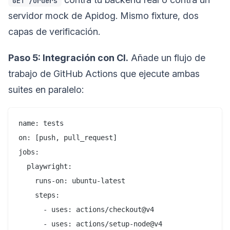
GET /orders
servidor mock de Apidog. Mismo fixture, dos
capas de verificación.
Paso 5: Integración con CI.
Añade un flujo de
trabajo de GitHub Actions que ejecute ambas
suites en paralelo:
name: tests

on: [push, pull_request]

jobs:

  playwright:

    runs-on: ubuntu-latest

    steps:

      - uses: actions/checkout@v4

      - uses: actions/setup-node@v4
