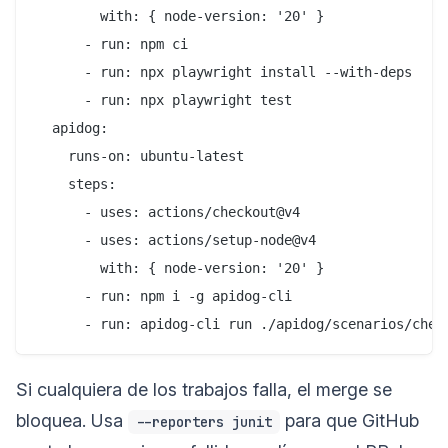
        with: { node-version: '20' }

      - run: npm ci

      - run: npx playwright install --with-deps

      - run: npx playwright test

  apidog:

    runs-on: ubuntu-latest

    steps:

      - uses: actions/checkout@v4

      - uses: actions/setup-node@v4

        with: { node-version: '20' }

      - run: npm i -g apidog-cli

Si cualquiera de los trabajos falla, el merge se
bloquea. Usa
para que GitHub
--reporters junit