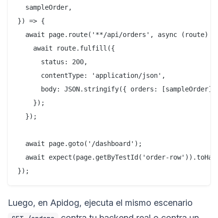
  sampleOrder,

}) => {

  await page.route('**/api/orders', async (route) =>
    await route.fulfill({

      status: 200,

      contentType: 'application/json',

      body: JSON.stringify({ orders: [sampleOrder] }
    });

  });

  await page.goto('/dashboard');

  await expect(page.getByTestId('order-row')).toHave
Luego, en Apidog, ejecuta el mismo escenario
contra tu backend real o contra un