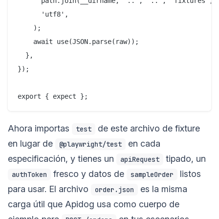
      path.join(__dirname, '..', '..', 'fixtures', '
      'utf8',

    );

    await use(JSON.parse(raw));

  },

});

Ahora importas
de este archivo de fixture
test
en lugar de
en cada
@playwright/test
especificación, y tienes un
tipado, un
apiRequest
fresco y datos de
listos
authToken
sampleOrder
para usar. El archivo
es la misma
order.json
carga útil que Apidog usa como cuerpo de