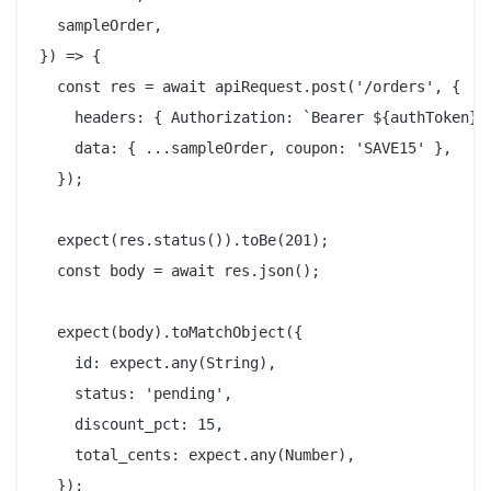
  sampleOrder,

}) => {

  const res = await apiRequest.post('/orders', {

    headers: { Authorization: `Bearer ${authToken}` 
    data: { ...sampleOrder, coupon: 'SAVE15' },

  });

  expect(res.status()).toBe(201);

  const body = await res.json();

  expect(body).toMatchObject({

    id: expect.any(String),

    status: 'pending',

    discount_pct: 15,

    total_cents: expect.any(Number),

  });
