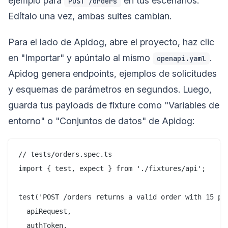
ejemplo para
en tus escenarios.
POST /orders
Edítalo una vez, ambas suites cambian.
Para el lado de Apidog, abre el proyecto, haz clic
en "Importar" y apúntalo al mismo
.
openapi.yaml
Apidog genera endpoints, ejemplos de solicitudes
y esquemas de parámetros en segundos. Luego,
guarda tus payloads de fixture como "Variables de
entorno" o "Conjuntos de datos" de Apidog:
// tests/orders.spec.ts

import { test, expect } from './fixtures/api';

test('POST /orders returns a valid order with 15 per
  apiRequest,

  authToken,
