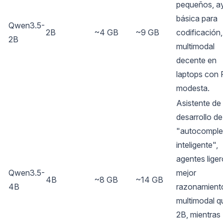
pequeños, a
básica para
Qwen3.5-
2B
~4 GB
~9 GB
codificación,
2B
multimodal
decente en
laptops con
modesta.
Asistente de
desarrollo de
"autocomple
inteligente",
agentes liger
Qwen3.5-
mejor
4B
~8 GB
~14 GB
4B
razonamient
multimodal q
2B, mientras