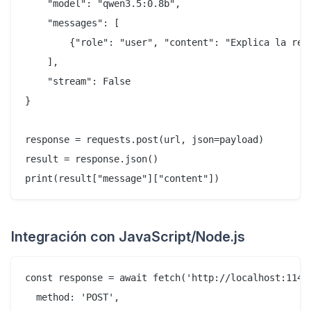
    "model": "qwen3.5:0.8b",

    "messages": [

        {"role": "user", "content": "Explica la recu
    ],

    "stream": False

}

response = requests.post(url, json=payload)

result = response.json()

Integración con JavaScript/Node.js
const response = await fetch('http://localhost:11434
  method: 'POST',
