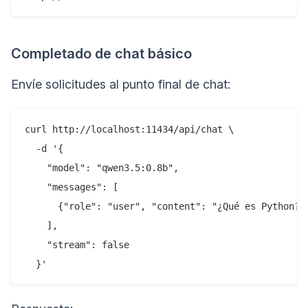
Completado de chat básico
Envíe solicitudes al punto final de chat:
curl http://localhost:11434/api/chat \

  -d '{

    "model": "qwen3.5:0.8b",

    "messages": [

      {"role": "user", "content": "¿Qué es Python?"}
    ],

    "stream": false
