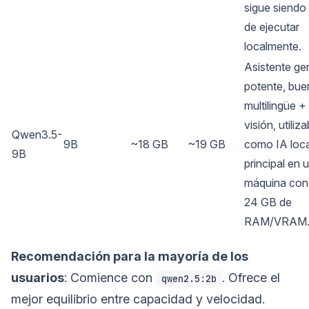
sigue siendo 
de ejecutar
localmente.
Asistente ge
potente, bue
multilingüe +
visión, utiliza
Qwen3.5-
9B
~18 GB
~19 GB
como IA loca
9B
principal en 
máquina con
24 GB de
RAM/VRAM
Recomendación para la mayoría de los
usuarios
: Comience con
. Ofrece el
qwen2.5:2b
mejor equilibrio entre capacidad y velocidad.