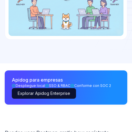
Apidog para empresas
Despliegue local
SSO & RBAC
Conforme con SOC 2
Explorar Apidog Enterprise