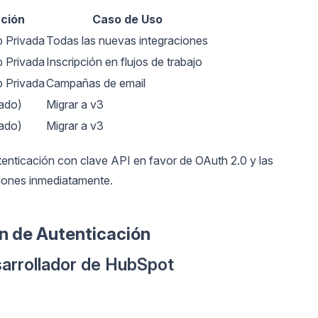
ción
Caso de Uso
p Privada
Todas las nuevas integraciones
p Privada
Inscripción en flujos de trabajo
p Privada
Campañas de email
gado)
Migrar a v3
gado)
Migrar a v3
enticación con clave API en favor de OAuth 2.0 y las
ciones inmediatamente.
n de Autenticación
sarrollador de HubSpot