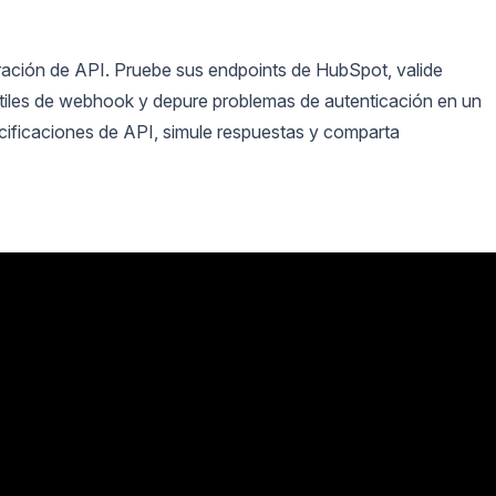
gración de API. Pruebe sus endpoints de HubSpot, valide
útiles de webhook y depure problemas de autenticación en un
ecificaciones de API, simule respuestas y comparta