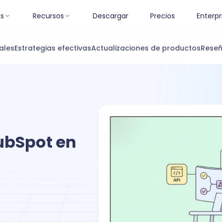
es
Recursos
Descargar
Precios
Enterpr
ales
Estrategias efectivas
Actualizaciones de productos
Reseñ
ubSpot en