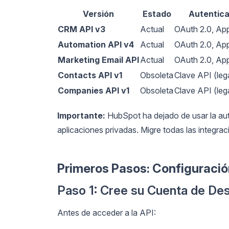
Versión
Estado
Autentica
CRM API v3
Actual
OAuth 2.0, Ap
Automation API v4
Actual
OAuth 2.0, Ap
Marketing Email API
Actual
OAuth 2.0, Ap
Contacts API v1
Obsoleta
Clave API (le
Companies API v1
Obsoleta
Clave API (le
Importante:
HubSpot ha dejado de usar la aut
aplicaciones privadas. Migre todas las integra
Primeros Pasos: Configuració
Paso 1: Cree su Cuenta de De
Antes de acceder a la API: