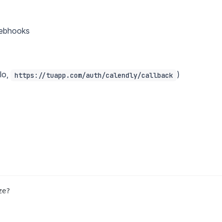
Webhooks
lo,
)
https://tuapp.com/auth/calendly/callback
e?
