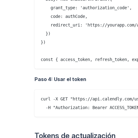
    grant_type: 'authorization_code',

    code: authCode,

    redirect_uri: 'https://yourapp.com/a
  })

})

Paso 4: Usar el token
curl -X GET "https://api.calendly.com/us
Tokens de actualización