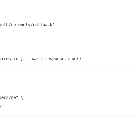
uth/calendly/callback'

ers/me" \
