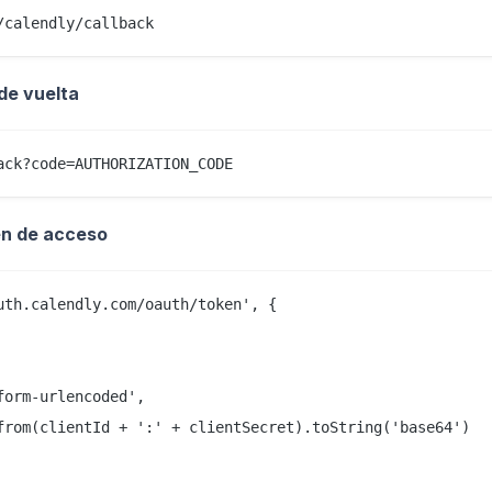
 de vuelta
en de acceso
th.calendly.com/oauth/token', {

orm-urlencoded',

from(clientId + ':' + clientSecret).toString('base64')
