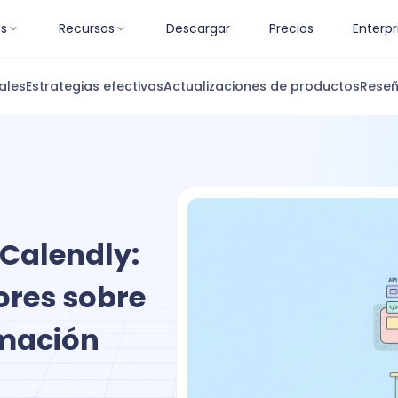
es
Recursos
Descargar
Precios
Enterpr
ales
Estrategias efectivas
Actualizaciones de productos
Reseñ
 Calendly:
ores sobre
amación