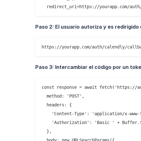
Paso 2: El usuario autoriza y es redirigido
Paso 3: Intercambiar el código por un tok
const response = await fetch('https://au
  method: 'POST',

  headers: {

    'Content-Type': 'application/x-www-f
    'Authorization': 'Basic ' + Buffer.
  },

  body: new URLSearchParams({
