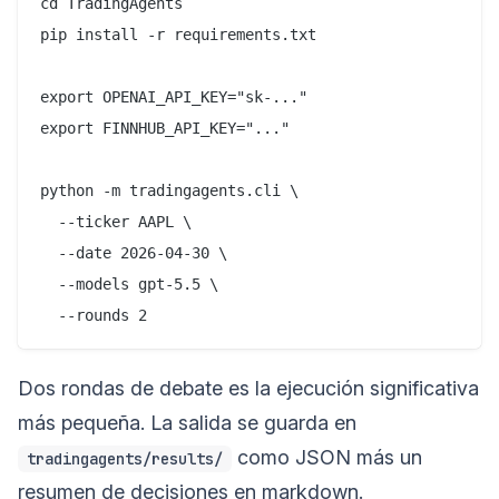
cd TradingAgents

pip install -r requirements.txt

export OPENAI_API_KEY="sk-..."

export FINNHUB_API_KEY="..."

python -m tradingagents.cli \

  --ticker AAPL \

  --date 2026-04-30 \

  --models gpt-5.5 \

Dos rondas de debate es la ejecución significativa
más pequeña. La salida se guarda en
como JSON más un
tradingagents/results/
resumen de decisiones en markdown.