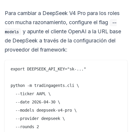
Para cambiar a DeepSeek V4 Pro para los roles
con mucha razonamiento, configure el flag
--
y apunte el cliente OpenAI a la URL base
models
de DeepSeek a través de la configuración del
proveedor del framework:
export DEEPSEEK_API_KEY="sk-..."

python -m tradingagents.cli \

  --ticker AAPL \

  --date 2026-04-30 \

  --models deepseek-v4-pro \

  --provider deepseek \
