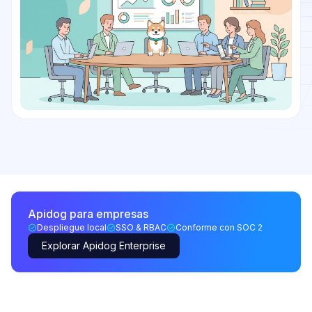
Apidog para empresas
Despliegue local
SSO & RBAC
Conforme con SOC 2
Explorar Apidog Enterprise