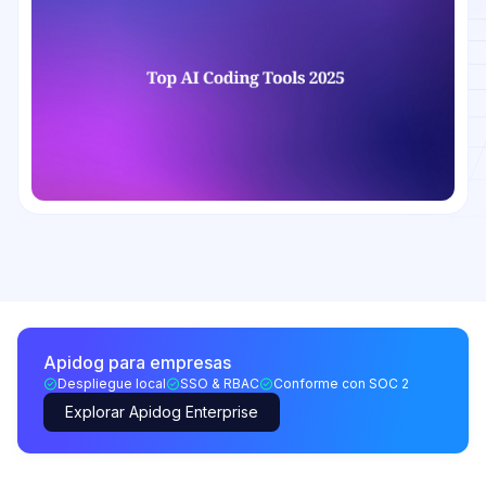
Apidog para empresas
Despliegue local
SSO & RBAC
Conforme con SOC 2
Explorar Apidog Enterprise