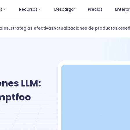
es
Recursos
Descargar
Precios
Enterpr
ales
Estrategias efectivas
Actualizaciones de productos
Reseñ
nes LLM:
mptfoo