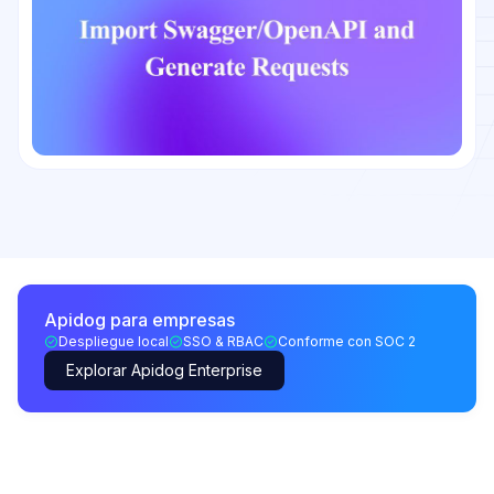
Apidog para empresas
Despliegue local
SSO & RBAC
Conforme con SOC 2
Explorar Apidog Enterprise