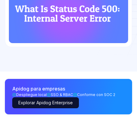
Apidog para empresas
Despliegue local
SSO & RBAC
Conforme con SOC 2
Explorar Apidog Enterprise