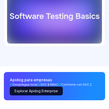
Apidog para empresas
Despliegue local
SSO & RBAC
Conforme con SOC 2
Explorar Apidog Enterprise