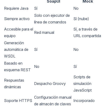
SoapUI
Mock
Requiere Java
Sí
No
Solo con ejecutor de
Siempre activo
Sí (nube)
línea de comandos
Accesible para el
Sí, a través de
Red manual
equipo
URL compartida
Generación
automática de
Sí
No
WSDL
Basado en
No
Sí
esquema REST
Scripts de
Respuestas
Despacho Groovy
simulación
dinámicas
JavaScript
Configuración manual
Soporte HTTPS
Incorporado
de almacén de claves