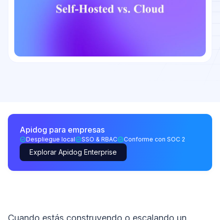
Apidog para empresas
Despliegue local
SSO & RBAC
Conforme con SOC 2
Explorar Apidog Enterprise
Cuando estás construyendo o escalando un