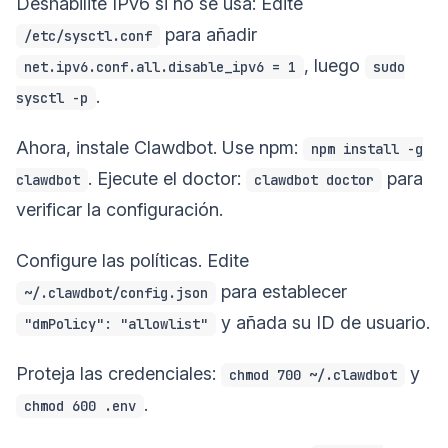
Deshabilite IPv6 si no se usa: Edite
para añadir
/etc/sysctl.conf
, luego
net.ipv6.conf.all.disable_ipv6 = 1
sudo
.
sysctl -p
Ahora, instale Clawdbot. Use npm:
npm install -g
. Ejecute el doctor:
para
clawdbot
clawdbot doctor
verificar la configuración.
Configure las políticas. Edite
para establecer
~/.clawdbot/config.json
y añada su ID de usuario.
"dmPolicy": "allowlist"
Proteja las credenciales:
y
chmod 700 ~/.clawdbot
.
chmod 600 .env