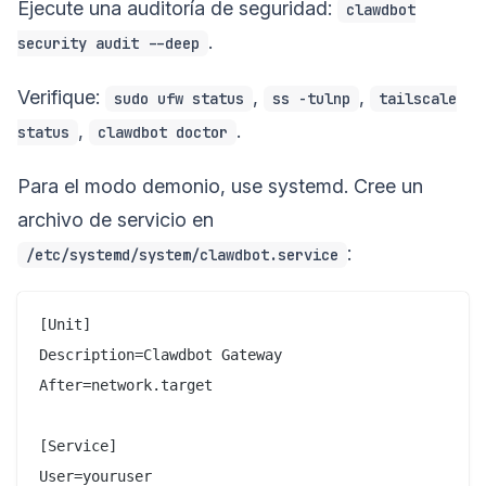
Ejecute una auditoría de seguridad:
clawdbot
.
security audit --deep
Verifique:
,
,
sudo ufw status
ss -tulnp
tailscale
,
.
status
clawdbot doctor
Para el modo demonio, use systemd. Cree un
archivo de servicio en
:
/etc/systemd/system/clawdbot.service
[Unit]

Description=Clawdbot Gateway

After=network.target

[Service]

User=youruser
