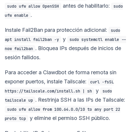
antes de habilitarlo:
sudo ufw allow OpenSSH
sudo
.
ufw enable
Instale Fail2Ban para protección adicional:
sudo
y
apt install fail2ban -y
sudo systemctl enable --
. Bloquea IPs después de inicios de
now fail2ban
sesión fallidos.
Para acceder a Clawdbot de forma remota sin
exponer puertos, instale Tailscale:
curl -fsSL
y
https://tailscale.com/install.sh | sh
sudo
. Restrinja SSH a las IPs de Tailscale:
tailscale up
sudo ufw allow from 100.64.0.0/10 to any port 22
y elimine el permiso SSH público.
proto tcp