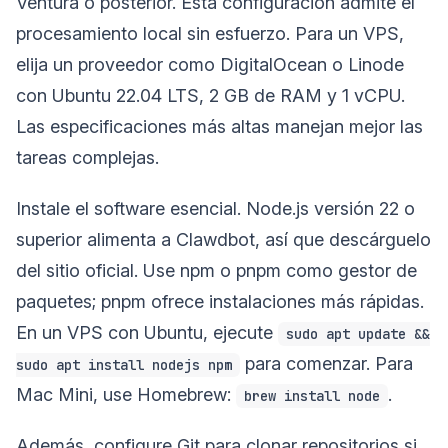
Ventura o posterior. Esta configuración admite el
procesamiento local sin esfuerzo. Para un VPS,
elija un proveedor como DigitalOcean o Linode
con Ubuntu 22.04 LTS, 2 GB de RAM y 1 vCPU.
Las especificaciones más altas manejan mejor las
tareas complejas.
Instale el software esencial. Node.js versión 22 o
superior alimenta a Clawdbot, así que descárguelo
del sitio oficial. Use npm o pnpm como gestor de
paquetes; pnpm ofrece instalaciones más rápidas.
En un VPS con Ubuntu, ejecute
sudo apt update &&
para comenzar. Para
sudo apt install nodejs npm
Mac Mini, use Homebrew:
.
brew install node
Además, configure Git para clonar repositorios si