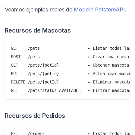
Veamos ejemplos reales de
Modern PetstoreAPI
.
Recursos de Mascotas
GET    /pets                    ← Listar todas las m
POST   /pets                    ← Crear una nueva ma
GET    /pets/{petId}            ← Obtener mascota es
PUT    /pets/{petId}            ← Actualizar mascota
DELETE /pets/{petId}            ← Eliminar mascota

Recursos de Pedidos
GET    /orders                  ← Listar todos los p