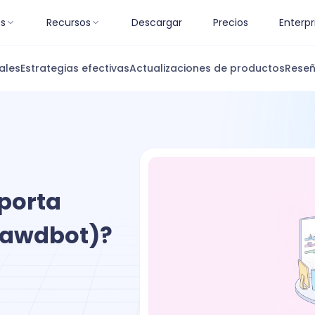
es
Recursos
Descargar
Precios
Enterpr
ales
Estrategias efectivas
Actualizaciones de productos
Reseñ
porta
lawdbot)?