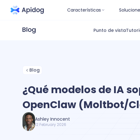
Características
Solucion
Punto de vista
Tutori
Blog
¿Qué modelos de IA so
OpenClaw (Moltbot/C
Ashley Innocent
12 February 2026