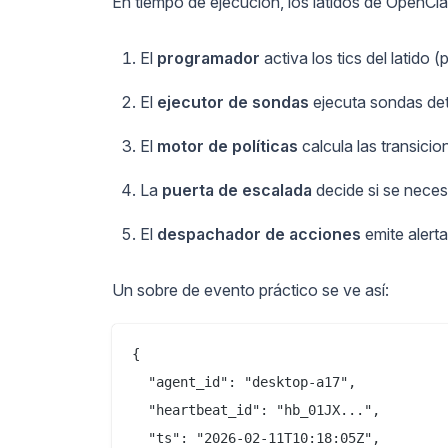
En tiempo de ejecución, los latidos de OpenC
El
programador
activa los tics del latido
El
ejecutor de sondas
ejecuta sondas det
El
motor de políticas
calcula las transici
La
puerta de escalada
decide si se neces
El
despachador de acciones
emite alert
Un sobre de evento práctico se ve así:
{

  "agent_id": "desktop-a17",

  "heartbeat_id": "hb_01JX...",

  "ts": "2026-02-11T10:18:05Z",
