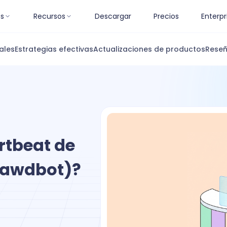
es
Recursos
Descargar
Precios
Enterpr
ales
Estrategias efectivas
Actualizaciones de productos
Reseñ
rtbeat de
lawdbot)?