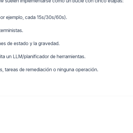
law suelen implementarse como un bucle con cinco etapas:
 (por ejemplo, cada 15s/30s/60s).
erministas.
ones de estado y la gravedad.
ita un LLM/planificador de herramientas.
as, tareas de remediación o ninguna operación.