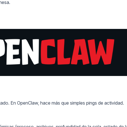
mesa.
stado. En OpenClaw, hace más que simples pings de actividad.
ómicas (proceso, archivos, profundidad de la cola, estado de l