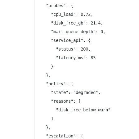
  "probes": {

    "cpu_load": 0.72,

    "disk_free_gb": 21.4,

    "mail_queue_depth": 0,

    "service_api": {

      "status": 200,

      "latency_ms": 83

    }

  },

  "policy": {

    "state": "degraded",

    "reasons": [

      "disk_free_below_warn"

    ]

  },

  "escalation": {
