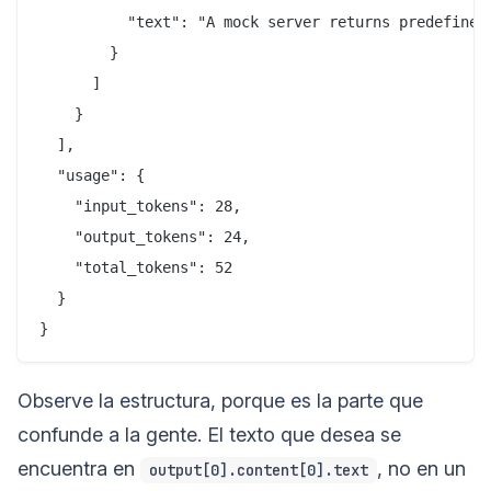
          "text": "A mock server returns predefined
        }

      ]

    }

  ],

  "usage": {

    "input_tokens": 28,

    "output_tokens": 24,

    "total_tokens": 52

  }

Observe la estructura, porque es la parte que
confunde a la gente. El texto que desea se
encuentra en
, no en un
output[0].content[0].text