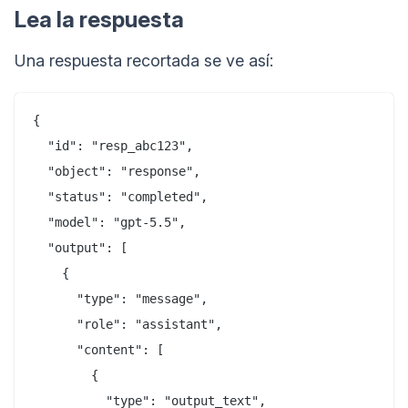
Lea la respuesta
Una respuesta recortada se ve así:
{

  "id": "resp_abc123",

  "object": "response",

  "status": "completed",

  "model": "gpt-5.5",

  "output": [

    {

      "type": "message",

      "role": "assistant",

      "content": [

        {

          "type": "output_text",
