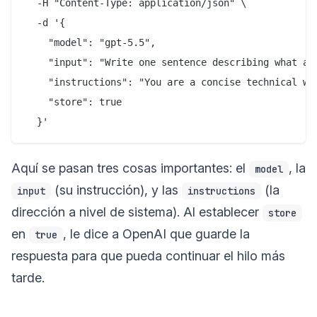
  -H "Content-Type: application/json" \

  -d '{

    "model": "gpt-5.5",

    "input": "Write one sentence describing what an 
    "instructions": "You are a concise technical wri
    "store": true

Aquí se pasan tres cosas importantes: el
, la
model
(su instrucción), y las
(la
input
instructions
dirección a nivel de sistema). Al establecer
store
en
, le dice a OpenAI que guarde la
true
respuesta para que pueda continuar el hilo más
tarde.