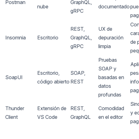
Postman
GraphQL,
nube
documentado
pue
gRPC
pag
Con
REST,
UX de
cara
Insomnia
Escritorio
GraphQL,
depuración
de 
gRPC
limpia
peq
Pruebas
Apl
SOAP y
Escritorio,
SOAP,
pes
SoapUI
basadas en
código abierto
REST
inf
datos
pag
profundas
Sin
Thunder
Extensión de
REST,
Comodidad
y e
Client
VS Code
GraphQL
en el editor
pag