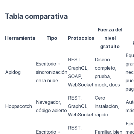
Tabla comparativa
Fuerza del
Herramienta
Tipo
Protocolos
nivel
gratuito
Equ
REST,
Diseño
Escritorio +
gra
GraphQL,
completo,
Apidog
sincronización
nec
SOAP,
prueba,
en la nube
pue
WebSocket
mock, docs
pag
REST,
Cero
Navegador,
Aut
Hoppscotch
GraphQL,
instalación,
código abierto
más
WebSocket
rápido
Eje
REST,
Escritorio +
Familiar, bien
med