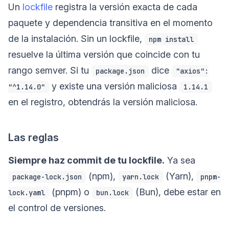
Un
lockfile
registra la versión exacta de cada
paquete y dependencia transitiva en el momento
de la instalación. Sin un lockfile,
npm install
resuelve la última versión que coincide con tu
rango semver. Si tu
dice
package.json
"axios":
y existe una versión maliciosa
"^1.14.0"
1.14.1
en el registro, obtendrás la versión maliciosa.
Las reglas
Siempre haz commit de tu lockfile.
Ya sea
(npm),
(Yarn),
package-lock.json
yarn.lock
pnpm-
(pnpm) o
(Bun), debe estar en
lock.yaml
bun.lock
el control de versiones.