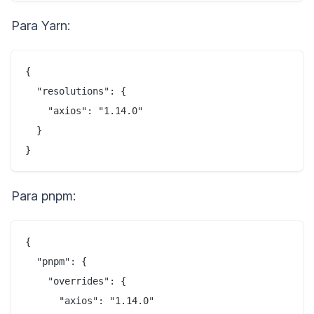
Para Yarn:
{

  "resolutions": {

    "axios": "1.14.0"

  }

Para pnpm:
{

  "pnpm": {

    "overrides": {

      "axios": "1.14.0"
